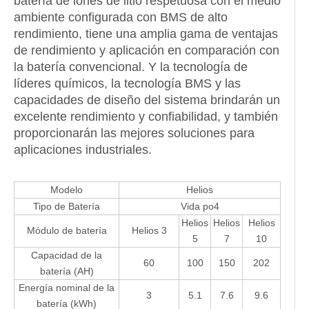
batería de iones de litio respetuosa con el medio
ambiente configurada con BMS de alto
rendimiento, tiene una amplia gama de ventajas
de rendimiento y aplicación en comparación con
la batería convencional. Y la tecnología de
líderes químicos, la tecnología BMS y las
capacidades de diseño del sistema brindarán un
excelente rendimiento y confiabilidad, y también
proporcionarán las mejores soluciones para
aplicaciones industriales.
Modelo
Helios
Tipo de Batería
Vida po4
Helios
Helios
Helios
Módulo de batería
Helios 3
5
7
10
Capacidad de la
60
100
150
202
batería (AH)
Energía nominal de la
3
5.1
7.6
9.6
batería (kWh)