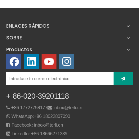
ENLACES RÁPIDOS
SOBRE
Productos
+ 86-020-39201118
+86 17727759177
inbox@terli.cn


WhatsApp:
+86 18022897090

Facebook: inbox@terli.cn

LinkedIn: +86 18666271339
