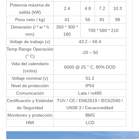
Potencia máxima de
2.4
4.8
7.2
10.3
salida (kW)
Peso neto / kg)
41
56
81
98
Dimensión (l * w * h
350 * 300 *
700 * 580 * 210
mm)
180
Voltaje de trabajo (v)
43.2 ~ 58.4
Temp.Range Operación
-20 ~ 50
(° C)
Vida del calendario
6000 @ 25 ° C, 80% DOD
(ciclos)
Voltaje nominal (v)
51.2
Nivel de protección
IP54
Comunicación
Lata / rs485
Certificación y Estándar
TUV / CE / EN62619 / IEC62040 /
de Seguridad
UN38.3 / Cecaccredited
Monitoreo y protección
BMS
HMI
LCD