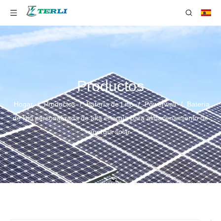
Productos
Hogar
/
Productos
/
Batería de Litio
/
Powerwall
/
Batería
de litio personalizada de alta energía para almacenamiento de
energía solar