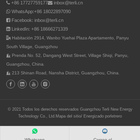
+86 17727759177
inbox@terli.cn


WhatsApp:
+86 18022897090

Facebook: inbox@terli.cn

LinkedIn: +86 18666271339

Habitación 2914, Wanbo Yuehai Plaza Apartamento, Panyu

South Village, Guangzhou
Prenda No. 52, Dangang West Street, Village Shiqi, Panyu,

Guangzhou, China.
213 Shinan Road, Nansha District, Guangzhou, China.

© 2021 Todos los derechos reservados Guangzhou Terli New Energy
Technology Co., Ltd.
Mapa del sitio
/ Energizado por
letrero
Whatsapp
Correo el...