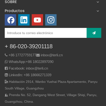
SOBRE
Productos
+ 86-020-39201118
+86 17727759177
inbox@terli.cn


WhatsApp:
+86 18022897090

Facebook: inbox@terli.cn

LinkedIn: +86 18666271339

Habitación 2914, Wanbo Yuehai Plaza Apartamento, Panyu

South Village, Guangzhou
Prenda No. 52, Dangang West Street, Village Shiqi, Panyu,

Guangzhou, China.