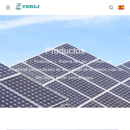
Productos
Hogar
/
Productos
/
Batería de Litio
/
Powerwall
/
Powerwall personalizado de alta calidad de la batería solar de
48V 5kWh 100Ah para el hogar