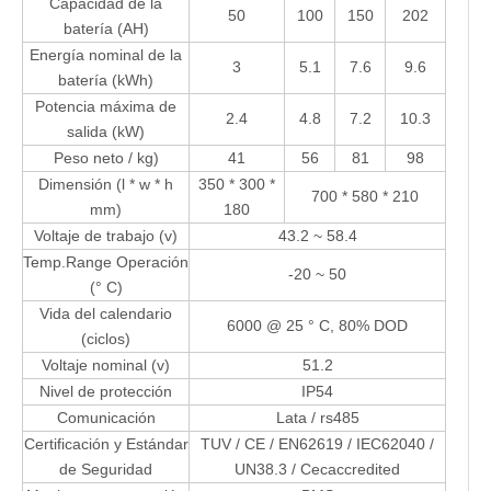
Capacidad de la
50
100
150
202
batería (AH)
Energía nominal de la
3
5.1
7.6
9.6
batería (kWh)
Potencia máxima de
2.4
4.8
7.2
10.3
salida (kW)
Peso neto / kg)
41
56
81
98
Dimensión (l * w * h
350 * 300 *
700 * 580 * 210
mm)
180
Voltaje de trabajo (v)
43.2 ~ 58.4
Temp.Range Operación
-20 ~ 50
(° C)
Vida del calendario
6000 @ 25 ° C, 80% DOD
(ciclos)
Voltaje nominal (v)
51.2
Nivel de protección
IP54
Comunicación
Lata / rs485
Certificación y Estándar
TUV / CE / EN62619 / IEC62040 /
de Seguridad
UN38.3 / Cecaccredited