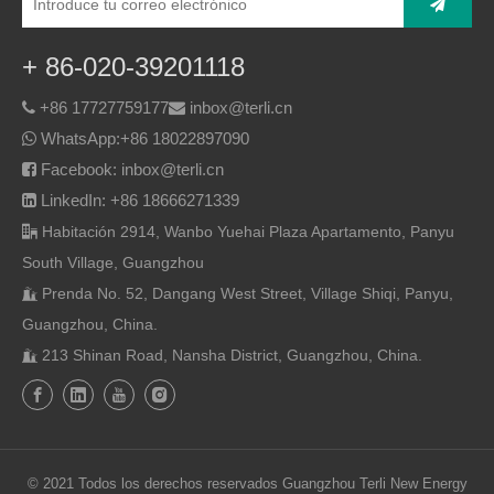
+ 86-020-39201118
+86 17727759177
inbox@terli.cn


WhatsApp:
+86 18022897090

Facebook: inbox@terli.cn

LinkedIn: +86 18666271339

Habitación 2914, Wanbo Yuehai Plaza Apartamento, Panyu

South Village, Guangzhou
Prenda No. 52, Dangang West Street, Village Shiqi, Panyu,

Guangzhou, China.
213 Shinan Road, Nansha District, Guangzhou, China.

© 2021 Todos los derechos reservados Guangzhou Terli New Energy