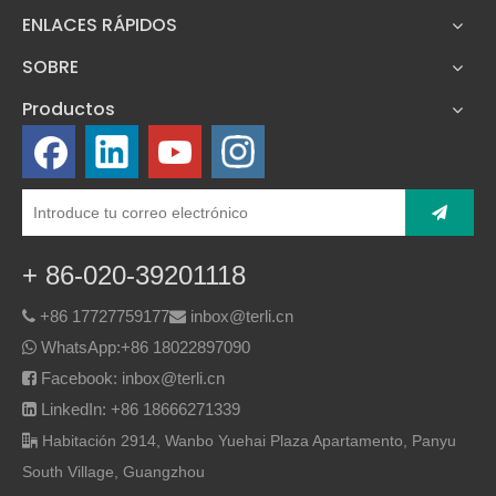
ENLACES RÁPIDOS
SOBRE
Productos
+ 86-020-39201118
+86 17727759177
inbox@terli.cn


WhatsApp:
+86 18022897090

Facebook: inbox@terli.cn

LinkedIn: +86 18666271339

Habitación 2914, Wanbo Yuehai Plaza Apartamento, Panyu

South Village, Guangzhou