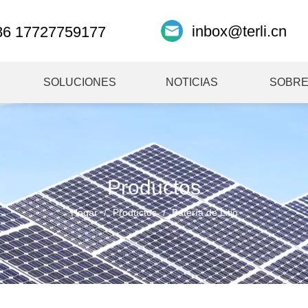
inbox@terli.cn
86 17727759177
SOLUCIONES
NOTICIAS
SOBRE
Productos
Hogar
/
Productos
/
Batería de Litio