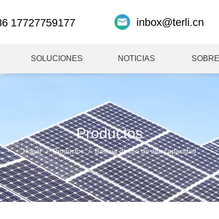
inbox@terli.cn
86 17727759177
SOLUCIONES
NOTICIAS
SOBRE
Productos
Hogar
/
Productos
/
Batería de litio de alta capacidad