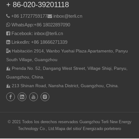
+ 86-020-39201118
+86 17727759177
inbox@terli.cn


WhatsApp:
+86 18022897090

Facebook: inbox@terli.cn

LinkedIn: +86 18666271339

Habitación 2914, Wanbo Yuehai Plaza Apartamento, Panyu

South Village, Guangzhou
Prenda No. 52, Dangang West Street, Village Shiqi, Panyu,

Guangzhou, China.
213 Shinan Road, Nansha District, Guangzhou, China.

© 2021 Todos los derechos reservados Guangzhou Terli New Energy
Technology Co., Ltd.
Mapa del sitio
/ Energizado por
letrero