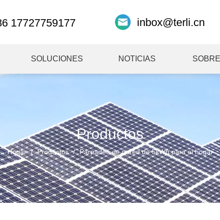
inbox@terli.cn
86 17727759177
SOLUCIONES
NOTICIAS
SOBRE
Productos
Hogar
/
Productos
/
Parpadeo de pared de 5kWh para el hogar