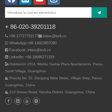
+ 86-020-39201118
+86 17727759177
inbox@terli.cn


WhatsApp:
+86 18022897090

Facebook: inbox@terli.cn

LinkedIn: +86 18666271339

Habitación 2914, Wanbo Yuehai Plaza Apartamento, Panyu

South Village, Guangzhou
Prenda No. 52, Dangang West Street, Village Shiqi, Panyu,

Guangzhou, China.
213 Shinan Road, Nansha District, Guangzhou, China.
